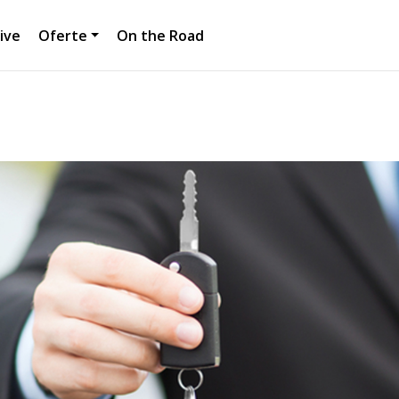
ive
Oferte
On the Road