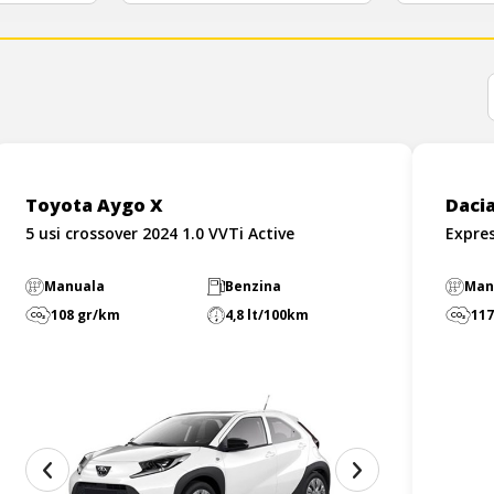
Toyota Aygo X
Daci
5 usi crossover 2024 1.0 VVTi Active
Expre
Manuala
Benzina
Man
108 gr/km
4,8 lt/100km
117