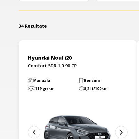
34 Rezultate
Hyundai Noul i20
Comfort 5DR 1.0 90 CP
Manuala
Benzina
119 gr/km
5,2 lt/100km