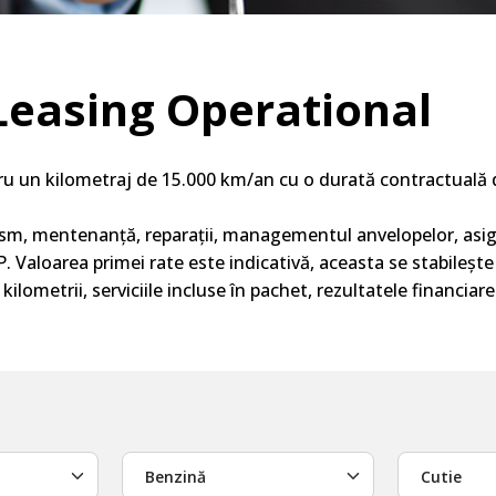
 Leasing Operational
ru un kilometraj de 15.000 km/an cu o
durată
contractuală
d
rism, mentenanță, reparații, managementul anvelopelor, asigu
TP. Valoarea primei
rate
este
indicativă
,
aceasta
se
stabilește
ilometrii, serviciile incluse în pachet, rezultatele financiare
Benzină
Cutie