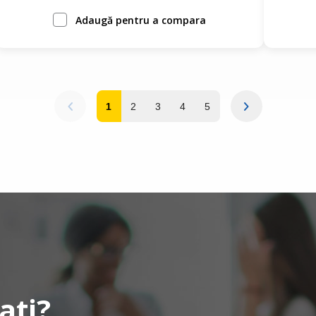
Adaugă pentru a compara
1
2
3
4
5
ati?