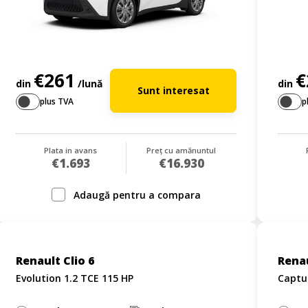
€261
€
din
/lună
din
Sunt interesat
plus TVA
p
Plata in avans
Preț cu amănuntul
€1.693
€16.930
Adaugă pentru a compara
Renault Clio 6
Rena
Evolution 1.2 TCE 115 HP
Captur