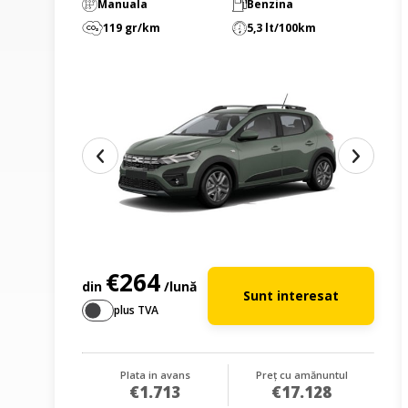
Manuala
Benzina
119 gr/km
5,3 lt/100km
€264
din
/lună
Sunt interesat
plus TVA
Plata in avans
Preț cu amănuntul
€1.713
€17.128