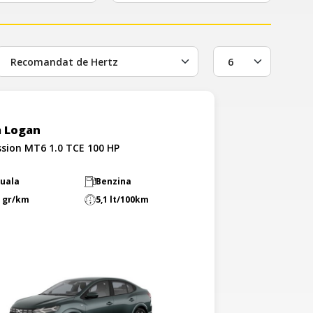
a Logan
ssion MT6 1.0 TCE 100 HP
uala
Benzina
 gr/km
5,1 lt/100km