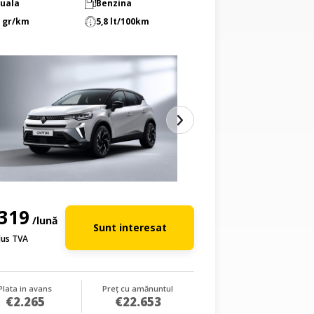
uala
Benzina
 gr/km
5,8 lt/100km
319
/lună
Sunt interesat
lus TVA
Plata in avans
Preț cu amănuntul
€2.265
€22.653