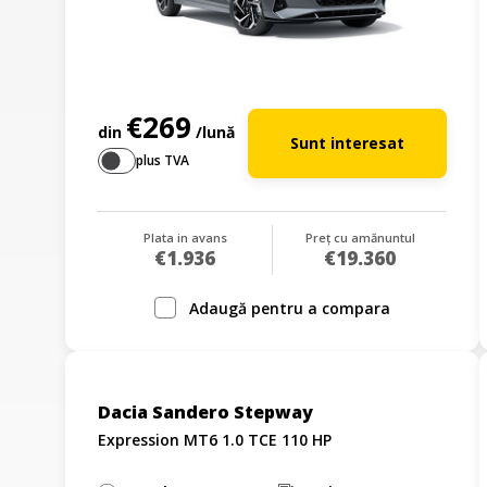
€269
din
/lună
Sunt interesat
plus TVA
Plata in avans
Preț cu amănuntul
€1.936
€19.360
Adaugă pentru a compara
Dacia Sandero Stepway
Expression MT6 1.0 TCE 110 HP