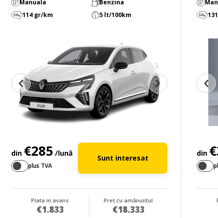
Manuala
Benzina
Man
114 gr/km
5 lt/100km
131
€285
€
din
/lună
din
Sunt interesat
plus TVA
p
Plata in avans
Preț cu amănuntul
€1.833
€18.333