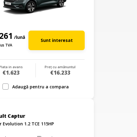
261
/lună
Sunt interesat
lus TVA
Plata in avans
Preț cu amănuntul
€1.623
€16.233
Adaugă pentru a compara
ult Captur
 Evolution 1.2 TCE 115HP