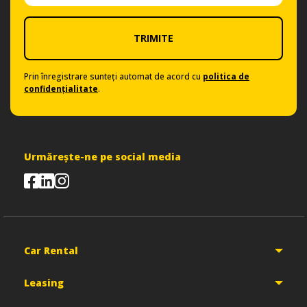
TRIMITE
Prin înregistrare sunteți automat de acord cu
politica de
confidențialitate
.
Urmărește-ne pe social media
Car Rental
Leasing