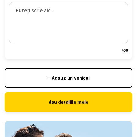
400
+ Adaug un vehicul
dau detaliile mele